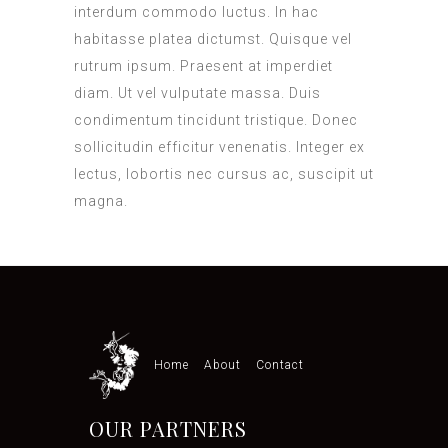
interdum commodo luctus. In hac
habitasse platea dictumst. Quisque vel
rutrum ipsum. Praesent at imperdiet
diam. Ut vel vulputate massa. Duis
condimentum tincidunt tristique. Donec
sollicitudin efficitur venenatis. Integer ex
lectus, lobortis nec cursus ac, suscipit ut
magna.
Home
About
Contact
OUR PARTNERS